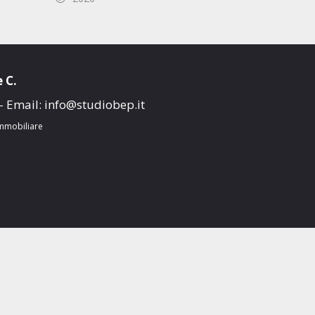
 C.
- Email:
info@studiobep.it
mmobiliare